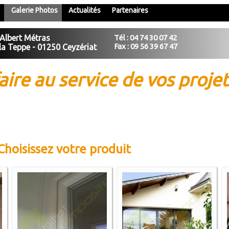
Galerie Photos
Actualités
Partenaires
 Albert Métras
Tél :
04 74 30 07 42
Fax : 09 56 39 67 47
la Teppe - 01250 Ceyzériat
aire au service de vos projet
Choisissez votre produit