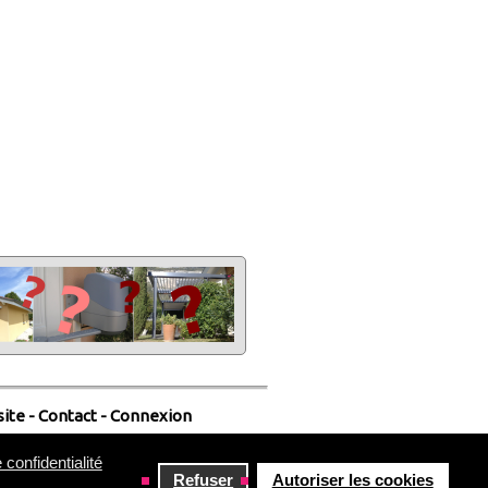
site
-
Contact
-
Connexion
 confidentialité
Refuser
Autoriser les cookies