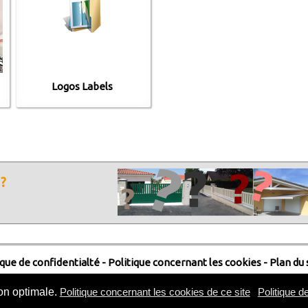
Logos Labels
?
ique de confidentialté
-
Politique concernant les cookies
-
Plan du 
Conception et réalisation
XLCréation
- Tous droits réservés Habitat Composite 2016
ion optimale.
Politique concernant les cookies de ce site
Politique de