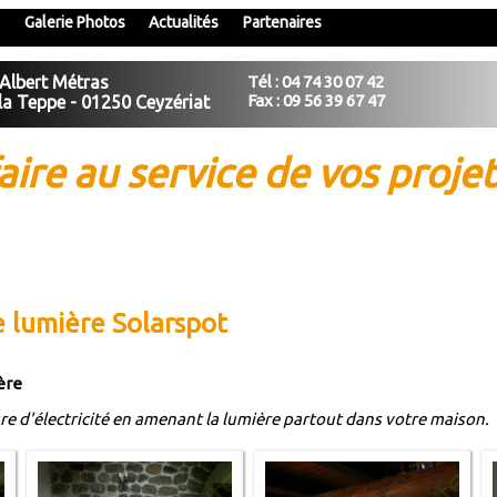
Galerie Photos
Actualités
Partenaires
 Albert Métras
Tél :
04 74 30 07 42
Fax : 09 56 39 67 47
la Teppe - 01250 Ceyzériat
aire au service de vos projet
de lumière Solarspot
ière
re d'électricité en amenant la lumière partout dans votre maison.